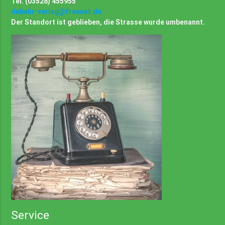
Tel. (03528) 455955
debehr-verlag@freenet.de
Der Standort ist geblieben, die Strasse wurde umbenannt.
Service